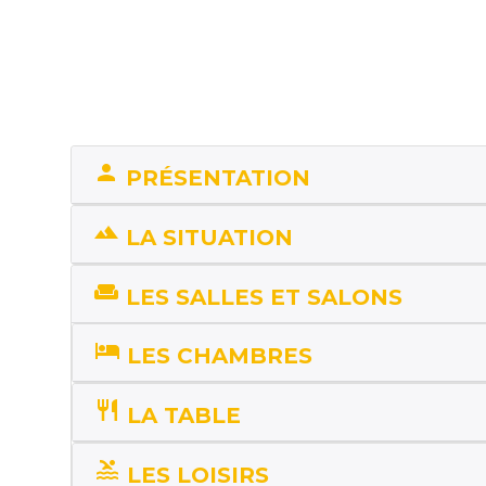
person
PRÉSENTATION
landscape
LA SITUATION
weekend
LES SALLES ET SALONS
hotel
LES CHAMBRES
restaurant
LA TABLE
pool
LES LOISIRS