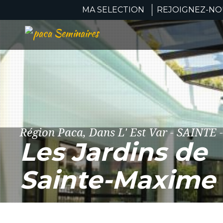
MA SELECTION
REJOIGNEZ-NOU
Région Paca, Dans L' Est Var - SAINT
Les Jardins de
Sainte-Maxime