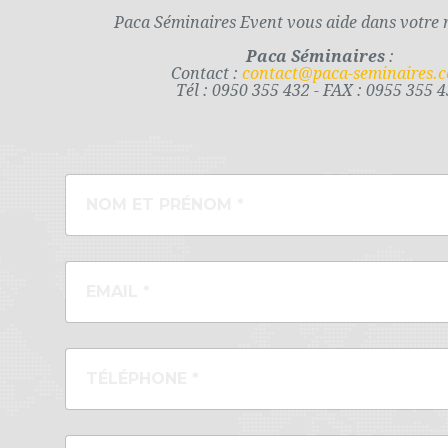
Paca Séminaires Event vous aide dans votre 
Paca Séminaires
:
Contact :
contact@paca-seminaires.
Tél : 0950 355 432 - FAX : 0955 355 