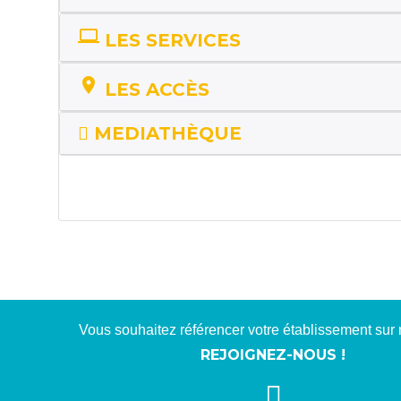
computer
LES SERVICES
location_on
LES ACCÈS
MEDIATHÈQUE
Vous souhaitez référencer votre établissement sur n
REJOIGNEZ-NOUS !