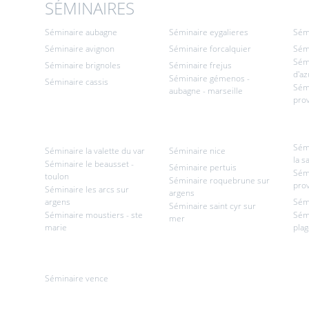
SÉMINAIRES
Séminaire aubagne
Séminaire eygalieres
Sém
Séminaire avignon
Séminaire forcalquier
Sémi
Sémi
Séminaire brignoles
Séminaire frejus
d'az
Séminaire gémenos -
Séminaire cassis
Sém
aubagne - marseille
pro
Sém
Séminaire la valette du var
Séminaire nice
la s
Séminaire le beausset -
Séminaire pertuis
Sém
toulon
Séminaire roquebrune sur
pro
Séminaire les arcs sur
argens
argens
Sém
Séminaire saint cyr sur
Séminaire moustiers - ste
Sémi
mer
marie
pla
Séminaire vence