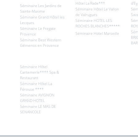
Hôtel La Rade***
d'Ey
Séminaire Les Jardins de
Séminaire Hôtel Le Vallon
Sémi
Sainte-Maxime
de Valrugues
Sav
Séminaire Grand Hôtel les
Séminaire HOTEL LES
Sém
Lecques
ROCHES BLANCHES*****
ROY
Séminaire Le Fregate
Sém
Séminaire Hotel Marseille
Provence
BRI
Séminaire Best Western
BAR
Gémenos en Provence
Séminaire Hôtel
Cantemerle**** Spa &
Restaurant
Séminaire Hôtel La
Pérouse ****
Séminaire AVIGNON
GRAND HOTEL
Séminaire LE MAS DE
SENANCOLE