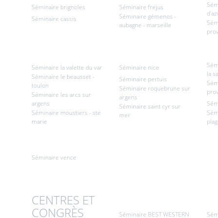
Sémi
Séminaire brignoles
Séminaire frejus
d'az
Séminaire gémenos -
Séminaire cassis
Sém
aubagne - marseille
pro
Sém
Séminaire la valette du var
Séminaire nice
la s
Séminaire le beausset -
Séminaire pertuis
Sém
toulon
Séminaire roquebrune sur
pro
Séminaire les arcs sur
argens
argens
Sém
Séminaire saint cyr sur
Séminaire moustiers - ste
Sémi
mer
marie
pla
Séminaire vence
CENTRES ET
CONGRÈS
Séminaire BEST WESTERN
Sémi