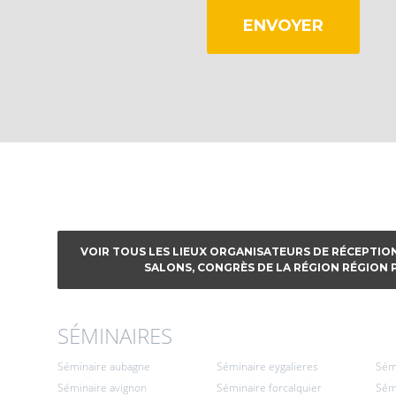
ENVOYER
VOIR TOUS LES LIEUX ORGANISATEURS DE RÉCEPTION
SALONS, CONGRÈS DE LA RÉGION RÉGION 
SÉMINAIRES
Séminaire aubagne
Séminaire eygalieres
Sém
Séminaire avignon
Séminaire forcalquier
Sémi