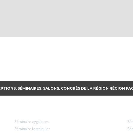
PTIONS, SÉMINAIRES, SALONS, CONGRÈS DE LA RÉGION RÉGION PA
Séminaire eygalieres
Sém
Séminaire forcalquier
Sém