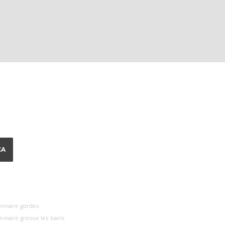
CA
inaire gordes
inaire greoux les bains