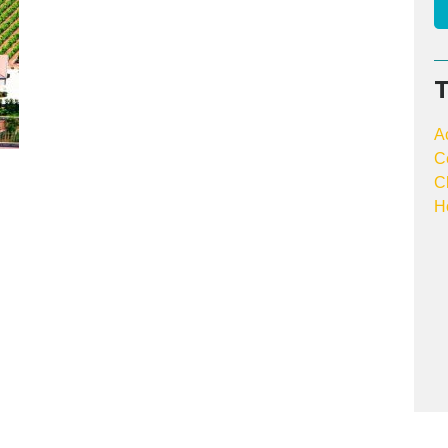
T
Ac
C
C
H