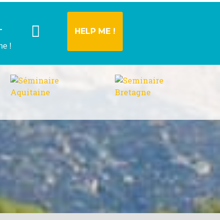
HELP ME !
T
he !